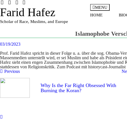
Skip
to
MENU
Farid Hafez
content
HOME
BIO
Scholar of Race, Muslims, and Europe
Islamophobe Versc
03/19/2023
Prof. Farid Hafez spricht in dieser Folge u. a. über die sog. Obama-V
Massenmedien unterstellt wird, er sei Muslim und habe als Präsident 
Hafez sieht einen engen Zusammenhang zwischen Islamophobie und Rass
stattdessen von Religionskritik. Zum Podcast mit historycast-Journali
Post
Previous
Ne
navigation
Why Is the Far Right Obsessed With
Burning the Koran?