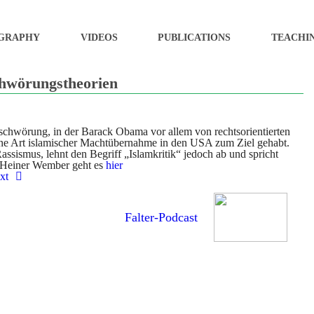
GRAPHY
VIDEOS
PUBLICATIONS
TEACHI
hwörungstheorien
erschwörung, in der Barack Obama vor allem von rechtsorientierten
eine Art islamischer Machtübernahme in den USA zum Ziel gehabt.
ismus, lehnt den Begriff „Islamkritik“ jedoch ab und spricht
st Heiner Wember geht es
hier
xt
Falter-Podcast