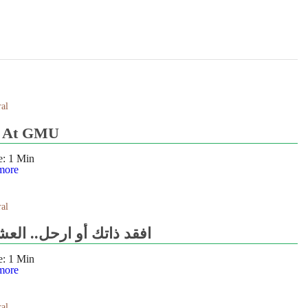
al
k At GMU
e:
1
Min
more
al
افقد ذاتك أو ارحل.. الع
e:
1
Min
more
al